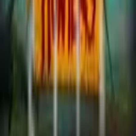
kenyamanan pengguna dengan menghadirkan
sistem yang stabil dan minim gangguan. Dengan
dukungan teknologi terkini, situs ini mampu
memberikan performa yang optimal meskipun
diakses oleh banyak pengguna secara bersamaan. Hal
ini membuat pengalaman bermain tetap
lancar tanpa
hambatan
teknis.
Dengan kombinasi
desain modern
, fitur lengkap,
serta kemudahan penggunaan, 18TOTO menjadi
pilihan tepat bagi para pemain yang mencari situs
togel online berkualitas. Platform ini terus berinovasi
untuk memberikan layanan terbaik, sehingga setiap
pengguna dapat merasakan pengalaman bermain
yang aman, nyaman, dan menyenangkan.
Lihat Semua
home
explore