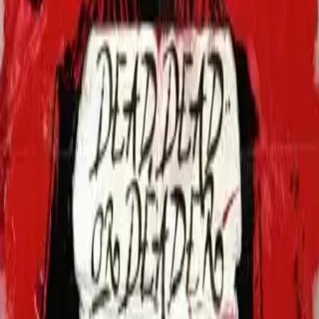
18TOTO juga memberikan perhatian khusus pada
kenyamanan pengguna dengan menghadirkan
sistem yang stabil dan minim gangguan. Dengan
dukungan teknologi terkini, situs ini mampu
memberikan performa yang optimal meskipun
diakses oleh banyak pengguna secara bersamaan. Hal
ini membuat pengalaman bermain tetap
lancar tanpa
hambatan
teknis.
Dengan kombinasi
desain modern
, fitur lengkap,
serta kemudahan penggunaan, 18TOTO menjadi
pilihan tepat bagi para pemain yang mencari situs
togel online berkualitas. Platform ini terus berinovasi
untuk memberikan layanan terbaik, sehingga setiap
pengguna dapat merasakan pengalaman bermain
yang aman, nyaman, dan menyenangkan.
Lihat Semua