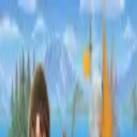
Daftar
Masuk
casino
Cari Permainan
fury of anubis
all stars - world cup 2026
lightning roulette
koi gate
fire in the hole 3
crash game
for you
slot
live casino
4
arcade
fishing
2603
635
104
21
Provider :
All
Clash of Clans Crash Mania SUPER RICH
SUPER RICH
Spaceman
Pragmatic Play
High Flyer
Pragmatic Play
Big Bass Crash
Pragmatic Play