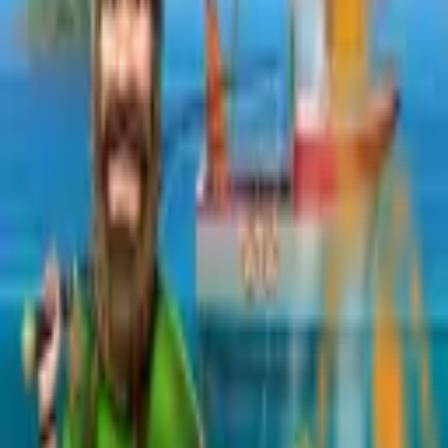
4
/
4
Game
Page
1
of
1
18TOTO Situs Modern
dengan Fitur Lengkap
dan User Friendly
18TOTO
hadir sebagai situs modern yang dirancang
untuk memberikan pengalaman bermain yang
praktis dan nyaman bagi para penggunanya. Dengan
tampilan antarmuka yang bersih dan terstruktur,
pengguna dapat dengan mudah menavigasi setiap
menu tanpa kebingungan. Desain yang responsif
juga memastikan situs dapat diakses dengan baik
melalui berbagai perangkat, baik desktop maupun
smartphone.