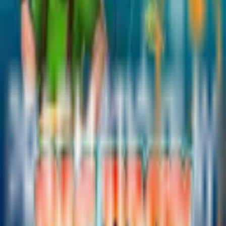
Keunggulan utama dari 18TOTO terletak pada
kelengkapan fitur yang tersedia. Mulai dari pilihan
pasaran yang beragam, sistem transaksi yang cepat,
hingga informasi data yang selalu diperbarui,
semuanya disediakan untuk menunjang kebutuhan
pemain. Fitur-fitur ini dirancang agar pemain dapat
menikmati permainan dengan lebih
efektif dan
efisien
.
Selain itu, kemudahan penggunaan atau
user
friendly
menjadi fokus utama dalam pengembangan
platform ini. Setiap fungsi dibuat sederhana sehingga
mudah dipahami, bahkan oleh pengguna baru
sekalipun. Proses seperti pendaftaran, login, hingga
pemasangan angka dapat dilakukan dengan cepat
tanpa memerlukan langkah yang rumit.
18TOTO juga memberikan perhatian khusus pada