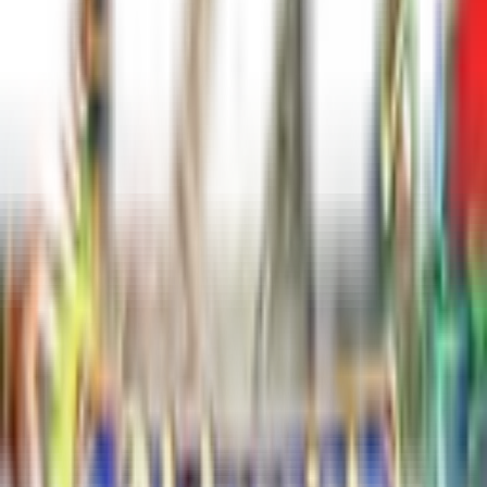
Keunggulan utama dari 18TOTO terletak pada
kelengkapan fitur yang tersedia. Mulai dari pilihan
pasaran yang beragam, sistem transaksi yang cepat,
hingga informasi data yang selalu diperbarui,
semuanya disediakan untuk menunjang kebutuhan
pemain. Fitur-fitur ini dirancang agar pemain dapat
menikmati permainan dengan lebih
efektif dan
efisien
.
Selain itu, kemudahan penggunaan atau
user
friendly
menjadi fokus utama dalam pengembangan
platform ini. Setiap fungsi dibuat sederhana sehingga
mudah dipahami, bahkan oleh pengguna baru
sekalipun. Proses seperti pendaftaran, login, hingga
pemasangan angka dapat dilakukan dengan cepat
tanpa memerlukan langkah yang rumit.
18TOTO juga memberikan perhatian khusus pada