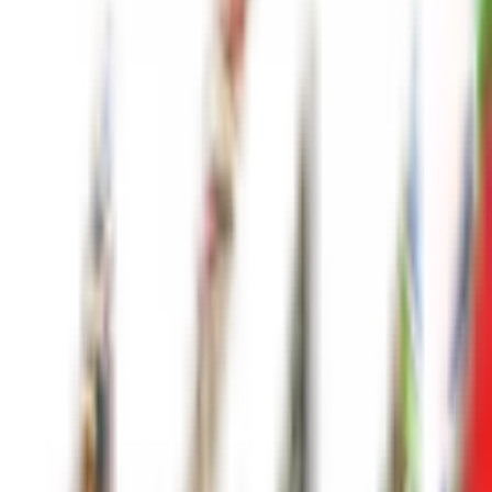
24
/
92
Game
Page
1
of
4
18TOTO Situs Modern
dengan Fitur Lengkap
dan User Friendly
18TOTO
hadir sebagai situs modern yang dirancang
untuk memberikan pengalaman bermain yang
praktis dan nyaman bagi para penggunanya. Dengan
tampilan antarmuka yang bersih dan terstruktur,
pengguna dapat dengan mudah menavigasi setiap
menu tanpa kebingungan. Desain yang responsif
juga memastikan situs dapat diakses dengan baik
melalui berbagai perangkat, baik desktop maupun
smartphone.