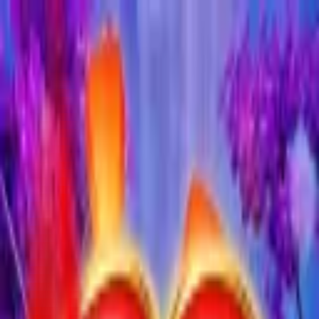
Daftar
Masuk
casino
Cari Permainan
clash of clans super scatter super rich
world cup 2026
all stars - world cup 2026
fire in the hole 3
lightning baccarat
crash game
for you
slot
live casino
4
arcade
fishing
2603
635
104
21
Provider :
One Game
Filter :
TERKENAL
Tom Yummy
One Game
Lady of Ra
One Game