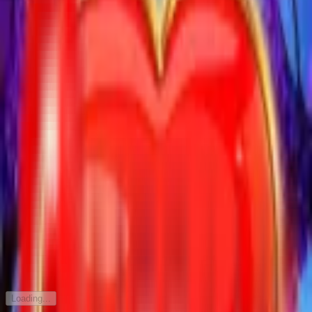
Majestic Mandap
One Game
Redbeard Treasures
One Game
Dragon King Of The Ocean
One Game
Big Rich Fortune
One Game
Gate to Gold
One Game
Rising Phoenix
One Game
Royal Treasures
One Game
Wild West Gold Rush
One Game
White Elephant
One Game
Jackpot Treasures
One Game
Eyes of Ra
One Game
Beautiful Peony
One Game
Thai Sweets Bonanza
One Game
King's Piggy Bank
One Game
Dragon's Legend
One Game
Eternal Fortune
One Game
Prosperity Rat
One Game
88 Treasures
One Game
Jin Chan
One Game
Usaba Sambah
One Game
FaFa Babies
One Game
Double Happiness
One Game
Loading...