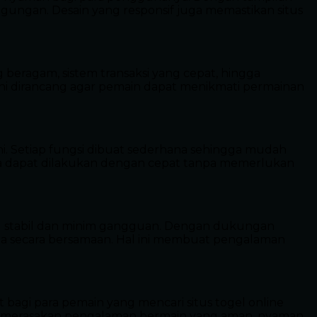
ungan. Desain yang responsif juga memastikan situs
 beragam, sistem transaksi yang cepat, hingga
ini dirancang agar pemain dapat menikmati permainan
. Setiap fungsi dibuat sederhana sehingga mudah
gka dapat dilakukan dengan cepat tanpa memerlukan
 stabil dan minim gangguan. Dengan dukungan
na secara bersamaan. Hal ini membuat pengalaman
 bagi para pemain yang mencari situs togel online
pat merasakan pengalaman bermain yang aman, nyaman,