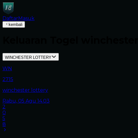
Daftar
Masuk
kembali
Keluaran Togel
winchester
WINCHESTER LOTTERY
WN
2715
winchester lottery
Rabu, 05 Agu
14.03
2
0
5
8