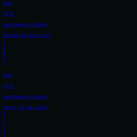
WN
2714
winchester lottery
Selasa, 04 Agu
14.03
1
3
6
0
WN
2713
winchester lottery
Senin, 03 Agu
14.01
4
1
1
2