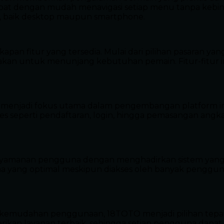
pat dengan mudah menavigasi setiap menu tanpa kebing
t, baik desktop maupun smartphone.
n fitur yang tersedia. Mulai dari pilihan pasaran yang
diakan untuk menunjang kebutuhan pemain. Fitur-fitur 
menjadi fokus utama dalam pengembangan platform ini
ses seperti pendaftaran, login, hingga pemasangan an
nyamanan pengguna dengan menghadirkan sistem yang
rma yang optimal meskipun diakses oleh banyak penggu
ta kemudahan penggunaan, 18TOTO menjadi pilihan tepat
mberikan layanan terbaik, sehingga setiap pengguna da