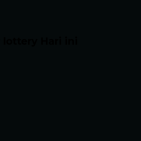
 lottery
Hari ini