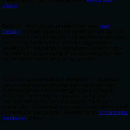
menikmati permainan dengan lebih
efektif dan
efisien
.
Selain itu, kemudahan penggunaan atau
user
friendly
menjadi fokus utama dalam pengembangan
platform ini. Setiap fungsi dibuat sederhana sehingga
mudah dipahami, bahkan oleh pengguna baru
sekalipun. Proses seperti pendaftaran, login, hingga
pemasangan angka dapat dilakukan dengan cepat
tanpa memerlukan langkah yang rumit.
18TOTO juga memberikan perhatian khusus pada
kenyamanan pengguna dengan menghadirkan
sistem yang stabil dan minim gangguan. Dengan
dukungan teknologi terkini, situs ini mampu
memberikan performa yang optimal meskipun
diakses oleh banyak pengguna secara bersamaan. Hal
ini membuat pengalaman bermain tetap
lancar tanpa
hambatan
teknis.