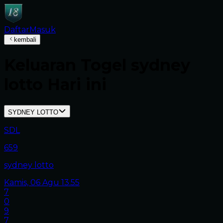
Daftar
Masuk
kembali
Keluaran Togel
sydney
lotto
Hari ini
SYDNEY LOTTO
SDL
659
sydney lotto
Kamis, 06 Agu
13.55
7
0
9
7