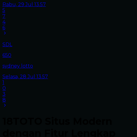
Rabu, 29 Jul
13.57
5
7
4
6
SDL
650
sydney lotto
Selasa, 28 Jul
13.57
1
0
3
8
18TOTO Situs Modern
dengan Fitur Lengkap