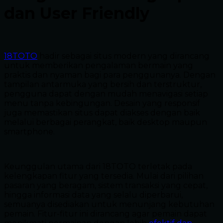
dan User Friendly
18TOTO
hadir sebagai situs modern yang dirancang
untuk memberikan pengalaman bermain yang
praktis dan nyaman bagi para penggunanya. Dengan
tampilan antarmuka yang bersih dan terstruktur,
pengguna dapat dengan mudah menavigasi setiap
menu tanpa kebingungan. Desain yang responsif
juga memastikan situs dapat diakses dengan baik
melalui berbagai perangkat, baik desktop maupun
smartphone.
Keunggulan utama dari 18TOTO terletak pada
kelengkapan fitur yang tersedia. Mulai dari pilihan
pasaran yang beragam, sistem transaksi yang cepat,
hingga informasi data yang selalu diperbarui,
semuanya disediakan untuk menunjang kebutuhan
pemain. Fitur-fitur ini dirancang agar pemain dapat