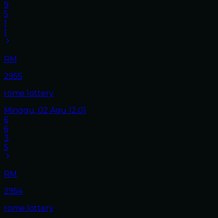
9
5
1
1
RM
2955
rome lottery
Minggu, 02 Agu
12.01
6
6
3
5
RM
2954
rome lottery