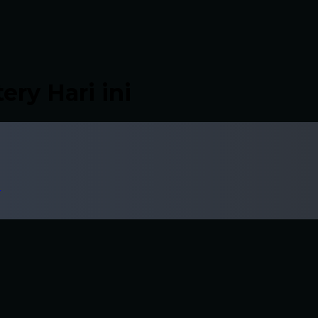
tery
Hari ini
a