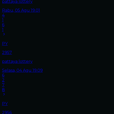
pattaya lottery
Rabu, 05 Agu
19.01
4
1
6
1
PY
2957
pattaya lottery
Selasa, 04 Agu
19.09
6
2
7
8
PY
2956