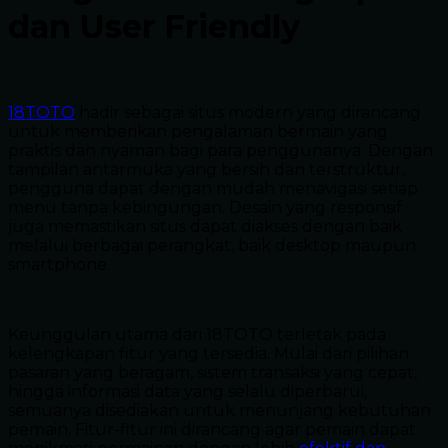
dan User Friendly
18TOTO
hadir sebagai situs modern yang dirancang
untuk memberikan pengalaman bermain yang
praktis dan nyaman bagi para penggunanya. Dengan
tampilan antarmuka yang bersih dan terstruktur,
pengguna dapat dengan mudah menavigasi setiap
menu tanpa kebingungan. Desain yang responsif
juga memastikan situs dapat diakses dengan baik
melalui berbagai perangkat, baik desktop maupun
smartphone.
Keunggulan utama dari 18TOTO terletak pada
kelengkapan fitur yang tersedia. Mulai dari pilihan
pasaran yang beragam, sistem transaksi yang cepat,
hingga informasi data yang selalu diperbarui,
semuanya disediakan untuk menunjang kebutuhan
pemain. Fitur-fitur ini dirancang agar pemain dapat