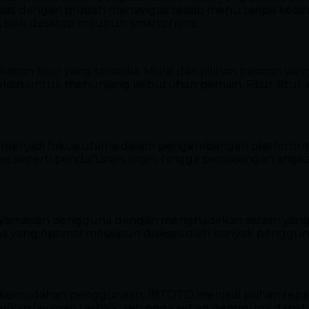
pat dengan mudah menavigasi setiap menu tanpa kebing
t, baik desktop maupun smartphone.
n fitur yang tersedia. Mulai dari pilihan pasaran yang
diakan untuk menunjang kebutuhan pemain. Fitur-fitur 
menjadi fokus utama dalam pengembangan platform ini
ses seperti pendaftaran, login, hingga pemasangan an
nyamanan pengguna dengan menghadirkan sistem yang
rma yang optimal meskipun diakses oleh banyak penggu
ta kemudahan penggunaan, 18TOTO menjadi pilihan tepat
mberikan layanan terbaik, sehingga setiap pengguna da