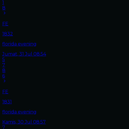
1
8
FE
1832
florida evening
Jumat, 31 Jul
08.54
5
7
8
6
FE
1831
florida evening
Kamis, 30 Jul
08.57
7