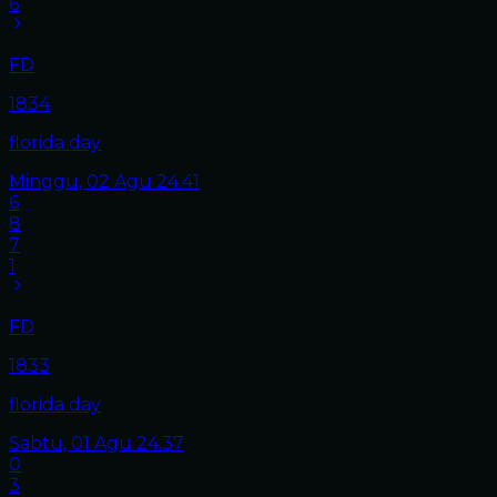
6
FD
1834
florida day
Minggu, 02 Agu
24.41
6
8
7
1
FD
1833
florida day
Sabtu, 01 Agu
24.37
0
3