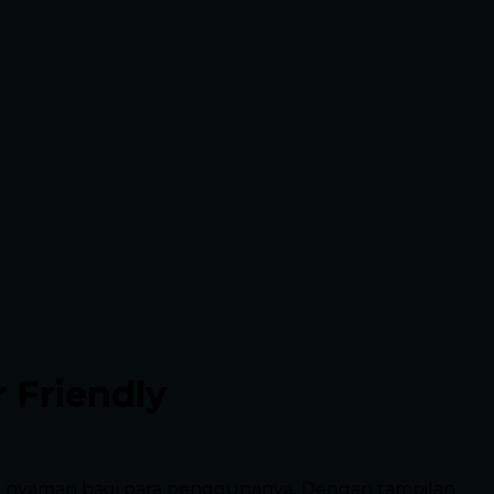
 Friendly
n nyaman bagi para penggunanya. Dengan tampilan