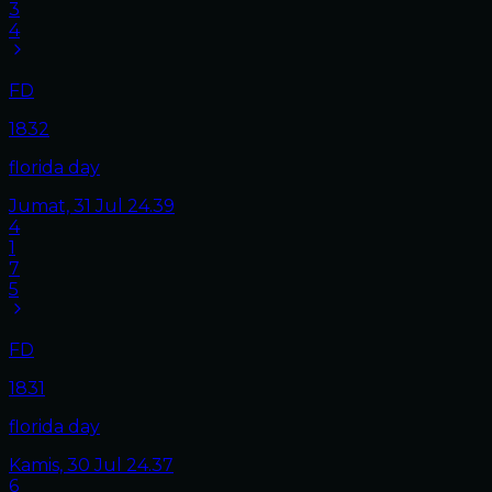
3
4
FD
1832
florida day
Jumat, 31 Jul
24.39
4
1
7
5
FD
1831
florida day
Kamis, 30 Jul
24.37
6