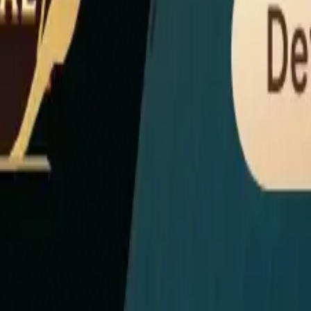
menjadi fokus utama dalam pengembangan platform ini
ses seperti pendaftaran, login, hingga pemasangan an
nyamanan pengguna dengan menghadirkan sistem yang
rma yang optimal meskipun diakses oleh banyak penggu
ta kemudahan penggunaan, 18TOTO menjadi pilihan tepat
mberikan layanan terbaik, sehingga setiap pengguna da