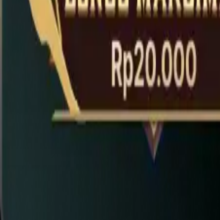
Selain itu, kemudahan penggunaan atau
user friendly
dipahami, bahkan oleh pengguna baru sekalipun. Pro
langkah yang rumit.
18TOTO juga memberikan perhatian khusus pada ke
teknologi terkini, situs ini mampu memberikan perfo
bermain tetap
lancar tanpa hambatan
teknis.
Dengan kombinasi
desain modern
, fitur lengkap, ser
berkualitas. Platform ini terus berinovasi untuk me
dan menyenangkan.
Lihat Semua
home
explore