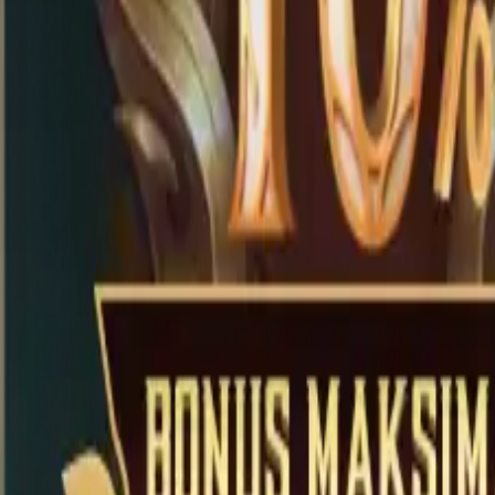
▫️ Promo dapat berubah sewaktu-waktu
▫️ Bonus tidak bisa di gabungkan dengan promo ya
▫️ Tidak mendapatkan bonus Cashback
🔥 Jangan lewatkan! Deposit sekarang dan nikmati 
18TOTO Situs Modern deng
18TOTO
hadir sebagai situs modern yang dirancang 
antarmuka yang bersih dan terstruktur, pengguna da
dapat diakses dengan baik melalui berbagai perangka
Keunggulan utama dari 18TOTO terletak pada kelengkapa
informasi data yang selalu diperbarui, semuanya dise
dengan lebih
efektif dan efisien
.