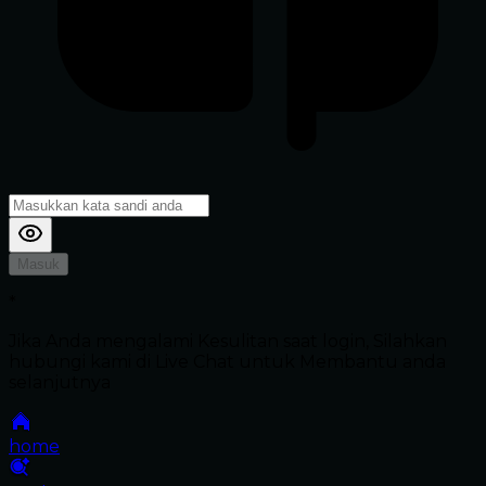
Masuk
*
Jika Anda mengalami Kesulitan saat login, Silahkan
hubungi kami di Live Chat untuk Membantu anda
selanjutnya
home