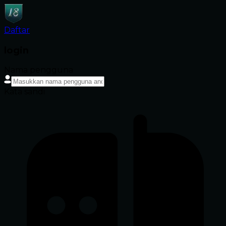
Daftar
login
Nama pengguna
Kata sandi