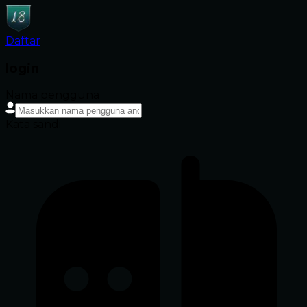
Daftar
login
Nama pengguna
Kata sandi