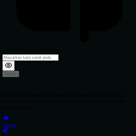
Masuk
*
Jika Anda mengalami Kesulitan saat login, Silahkan
hubungi kami di Live Chat untuk Membantu anda
selanjutnya
home