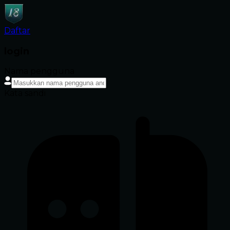
Daftar
login
Nama pengguna
Kata sandi