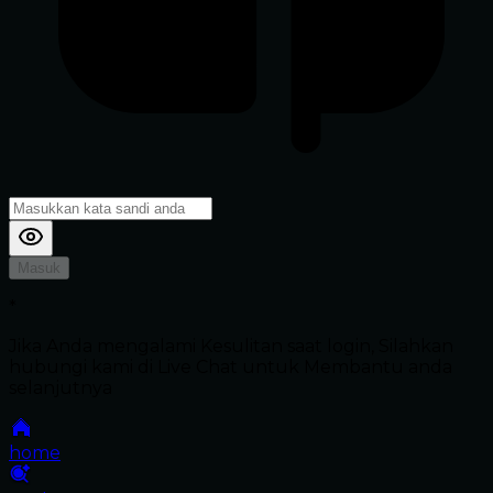
Masuk
*
Jika Anda mengalami Kesulitan saat login, Silahkan
hubungi kami di Live Chat untuk Membantu anda
selanjutnya
home