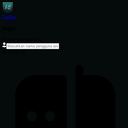
Daftar
login
Nama pengguna
Kata sandi