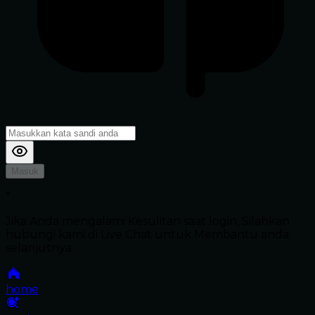
Masuk
*
Jika Anda mengalami Kesulitan saat login, Silahkan
hubungi kami di Live Chat untuk Membantu anda
selanjutnya
home