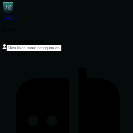
Daftar
login
Nama pengguna
Kata sandi