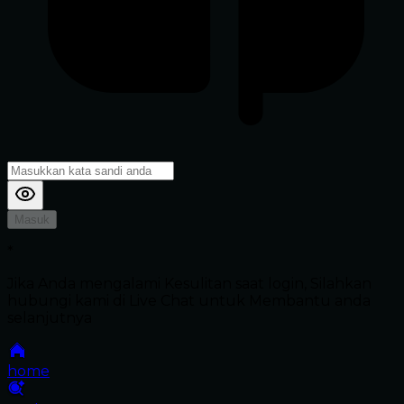
Masuk
*
Jika Anda mengalami Kesulitan saat login, Silahkan
hubungi kami di Live Chat untuk Membantu anda
selanjutnya
home